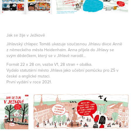
Jak se žije v Ježkově
Jihlavský chlapec Tomáš ukazuje současnou Jihlavu dívce Anně
z německého města Heidenhaim. Anna přijela do Jihlavy se
svým dědečkem, který se v Jihlavě narodil...
Formát 22 x 28 cm, vazba V1, 28 stran + obálka.
Vydalo statutární město Jihlava jako učební pomůcku pro ZŠ v
české a anglické mutaci.
První vydání v roce 2021.