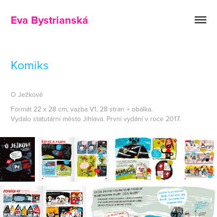
Eva Bystrianská
Komiks
O Ježkově
Formát 22 x 28 cm, vazba V1, 28 stran + obálka.
Vydalo statutární město Jihlava. První vydání v roce 2017.